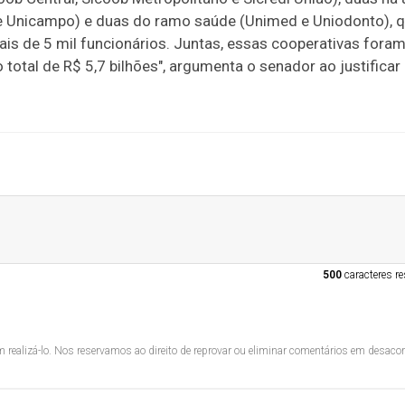
 e Unicampo) e duas do ramo saúde (Unimed e Uniodonto), 
is de 5 mil funcionários. Juntas, essas cooperativas fora
otal de R$ 5,7 bilhões", argumenta o senador ao justificar 
500
caracteres re
 realizá-lo. Nos reservamos ao direito de reprovar ou eliminar comentários em desac