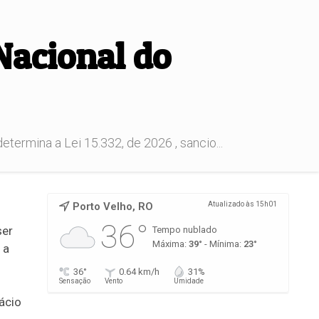
 Nacional do
termina a Lei 15.332, de 2026 , sancio...
Porto Velho, RO
Atualizado às 15h01
36°
ser
Tempo nublado
Máxima:
39°
- Mínima:
23°
 a
36°
0.64 km/h
31%
Sensação
Vento
Umidade
ácio