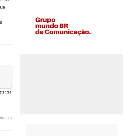
que
m
a
stantes.
ordo com