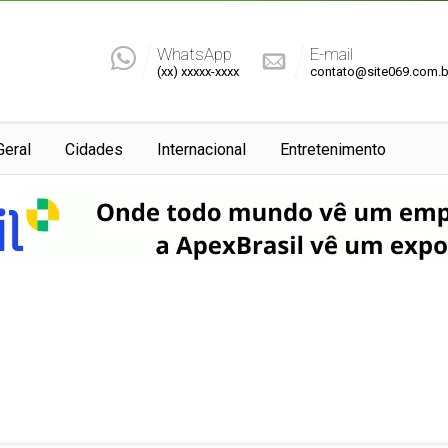
WhatsApp
E-mail
(xx) xxxxx-xxxx
contato@site069.com.b
Geral
Cidades
Internacional
Entretenimento