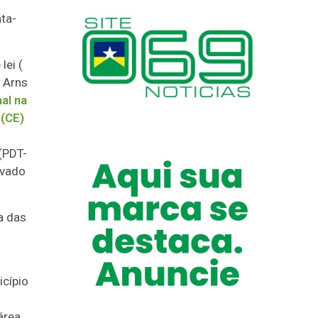
ta-
lei (
o Arns
al na
 (CE)
 (PDT-
ovado
a das
icípio
área