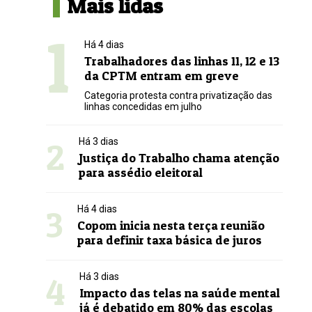
Mais lidas
1
Há 4 dias
Trabalhadores das linhas 11, 12 e 13
da CPTM entram em greve
Categoria protesta contra privatização das
linhas concedidas em julho
2
Há 3 dias
Justiça do Trabalho chama atenção
para assédio eleitoral
3
Há 4 dias
Copom inicia nesta terça reunião
para definir taxa básica de juros
4
Há 3 dias
Impacto das telas na saúde mental
já é debatido em 80% das escolas