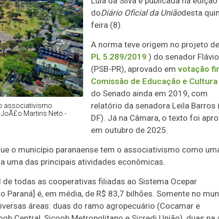
Lula da Silva e publicada na edição
do
Diário Oficial da União
desta quin
feira (8).
A norma teve origem no projeto de 
PL 5.289/2019
) do senador Flávi
(PSB-PR), aprovado em
votação fin
Comissão de Educação e Cultura
do Senado ainda em 2019, com
relatório da senadora Leila Barros
 o associativismo
JoÃ£o Martins Neto -
DF). Já na Câmara, o texto foi apr
em outubro de 2025.
 que o município paranaense tem o associativismo como um
ra uma das principais atividades econômicas.
l de todas as cooperativas filiadas ao Sistema Ocepar
 Paraná] é, em média, de R$ 83,7 bilhões. Somente no mun
diversas áreas: duas do ramo agropecuário (Cocamar e
oob Central, Sicoob Metropolitano e Sicredi União), duas na 