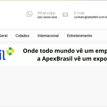
WhatsApp
E-mail
(xx) xxxxx-xxxx
contato@site069.com.b
Geral
Cidades
Internacional
Entretenimento