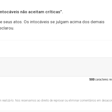
ntocáveis não aceitam críticas”.
de seus atos. Os intocáveis se julgam acima dos demais
eclarou.
500
caracteres re
 realizá-lo. Nos reservamos ao direito de reprovar ou eliminar comentários em desac