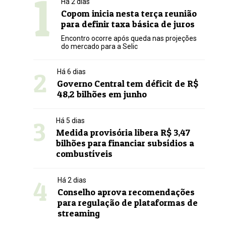
1
Há 2 dias
Copom inicia nesta terça reunião
para definir taxa básica de juros
Encontro ocorre após queda nas projeções
do mercado para a Selic
2
Há 6 dias
Governo Central tem déficit de R$
48,2 bilhões em junho
3
Há 5 dias
Medida provisória libera R$ 3,47
bilhões para financiar subsídios a
combustíveis
4
Há 2 dias
Conselho aprova recomendações
para regulação de plataformas de
streaming