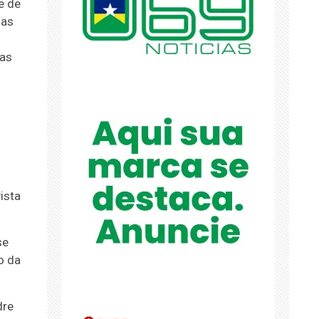
e de
uas
ras
ista
se
o da
dre