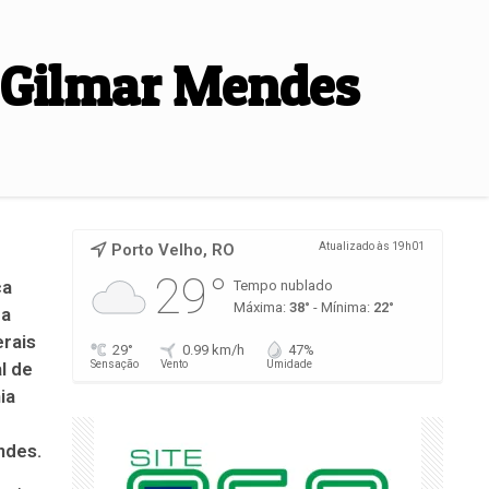
 Gilmar Mendes
Porto Velho, RO
Atualizado às 19h01
29°
ca
Tempo nublado
Máxima:
38°
- Mínima:
22°
ra
erais
29°
0.99 km/h
47%
l de
Sensação
Vento
Umidade
ia
ndes.