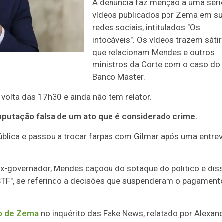
A denúncia faz menção a uma séri
vídeos publicados por Zema em s
redes sociais, intitulados "Os
intocáveis". Os vídeos trazem sáti
que relacionam Mendes e outros
ministros da Corte com o caso do
Banco Master.
volta das 17h30 e ainda não tem relator.
imputação falsa de um ato que é considerado crime.
blica e passou a trocar farpas com Gilmar após uma entrev
 ex-governador, Mendes caçoou do sotaque do político e dis
STF", se referindo a decisões que suspenderam o pagament
ão de Zema
no inquérito das Fake News, relatado por Alexan