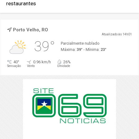
restaurantes
Porto Velho, RO
Atualizado às 14h01
39°
Parcialmente nublado
Máxima:
39°
- Mínima:
23°
40°
0.96 km/h
26%
Sensação
Vento
Umidade