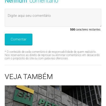
Nenhum
comentário
500
caracteres restantes.
Comentar
* O conteúdo de cada comentário é de responsabilidade de quem realizá-lo.
Nos reservamos ao direito de reprovar ou eliminar comentários em desacordo
com o propósito do site ou com palavras ofensivas.
VEJA TAMBÉM