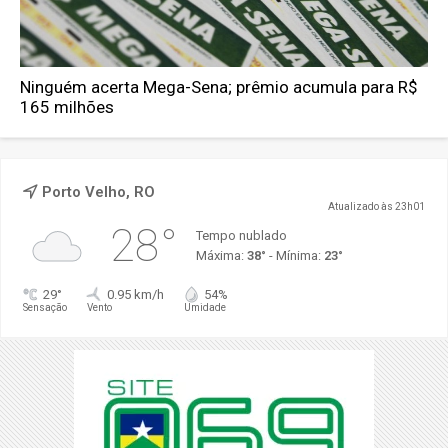
Ninguém acerta Mega-Sena; prêmio acumula para R$
165 milhões
Porto Velho, RO
Atualizado às 23h01
28°
Tempo nublado
Máxima:
38°
- Mínima:
23°
29°
0.95 km/h
54%
Sensação
Vento
Umidade