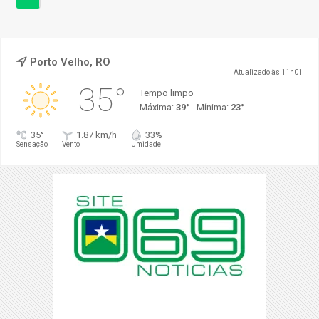
Porto Velho, RO
Atualizado às 11h01
35°
Tempo limpo
Máxima:
39°
- Mínima:
23°
35°
1.87 km/h
33%
Sensação
Vento
Umidade