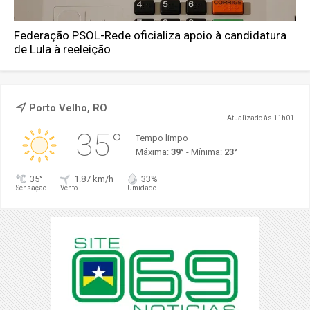
Federação PSOL-Rede oficializa apoio à candidatura
de Lula à reeleição
Porto Velho, RO
Atualizado às 11h01
35°
Tempo limpo
Máxima:
39°
- Mínima:
23°
35°
1.87 km/h
33%
Sensação
Vento
Umidade