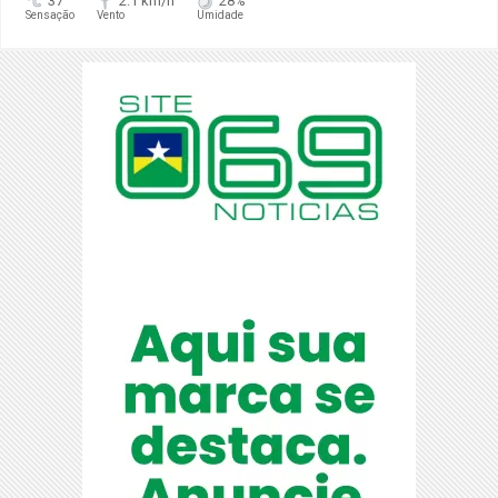
37°
2.1 km/h
28%
Sensação
Vento
Umidade