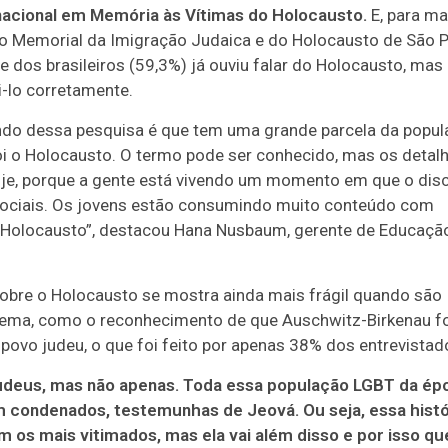
rnacional em Memória às Vítimas do Holocausto.
E, para ma
, no Memorial da Imigração Judaica e do Holocausto de São P
 dos brasileiros (59,3%) já ouviu falar do Holocausto, mas
-lo corretamente.
rando dessa pesquisa é que tem uma grande parcela da popu
oi o Holocausto. O termo pode ser conhecido, mas os detal
hoje, porque a gente está vivendo um momento em que o dis
 sociais. Os jovens estão consumindo muito conteúdo com
 Holocausto”, destacou Hana Nusbaum, gerente de Educaçã
bre o Holocausto se mostra ainda mais frágil quando são
 tema, como o reconhecimento de que Auschwitz-Birkenau f
ovo judeu, o que foi feito por apenas 38% dos entrevistad
judeus, mas não apenas. Toda essa população LGBT da ép
am condenados, testemunhas de Jeová. Ou seja, essa histó
m os mais vitimados, mas ela vai além disso e por isso qu