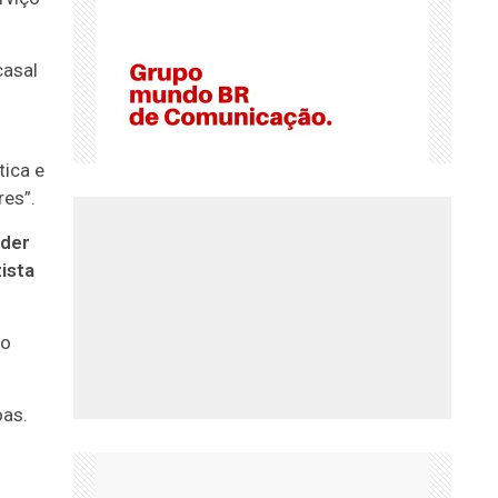
casal
ica e
res”.
oder
ista
lo
oas.