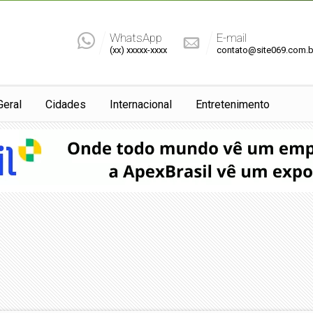
WhatsApp
E-mail
(xx) xxxxx-xxxx
contato@site069.com.b
Geral
Cidades
Internacional
Entretenimento