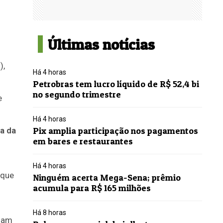
Últimas notícias
),
Há 4 horas
Petrobras tem lucro líquido de R$ 52,4 bi
no segundo trimestre
e
Há 4 horas
a da
Pix amplia participação nos pagamentos
em bares e restaurantes
Há 4 horas
 que
Ninguém acerta Mega-Sena; prêmio
acumula para R$ 165 milhões
Há 8 horas
riam