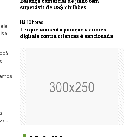
Balança comercial de julho tem
superávit de US$ 7 bilhões
Há 10 horas
ala
Lei que aumenta punição a crimes
isa
digitais contra crianças é sancionada
você
ão
remos
a
tand