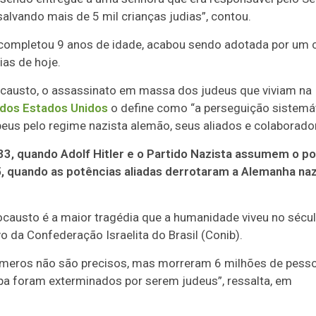
alvando mais de 5 mil crianças judias”, contou.
 completou 9 anos de idade, acabou sendo adotada por um 
ias de hoje.
olocausto, o assassinato em massa dos judeus que viviam na
dos Estados Unidos
o define como “a perseguição sistemát
eus pelo regime nazista alemão, seus aliados e colaborado
33, quando Adolf Hitler e o Partido Nazista assumem o p
 quando as potências aliadas derrotaram a Alemanha naz
ocausto é a maior tragédia que a humanidade viveu no sécu
vo da Confederação Israelita do Brasil (Conib).
úmeros não são precisos, mas morreram 6 milhões de pess
a foram exterminados por serem judeus”, ressalta, em