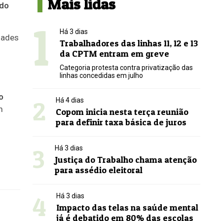
Mais lidas
ndo
1
Há 3 dias
dades
Trabalhadores das linhas 11, 12 e 13
da CPTM entram em greve
Categoria protesta contra privatização das
linhas concedidas em julho
o
2
Há 4 dias
m
Copom inicia nesta terça reunião
para definir taxa básica de juros
3
Há 3 dias
Justiça do Trabalho chama atenção
para assédio eleitoral
4
Há 3 dias
Impacto das telas na saúde mental
já é debatido em 80% das escolas