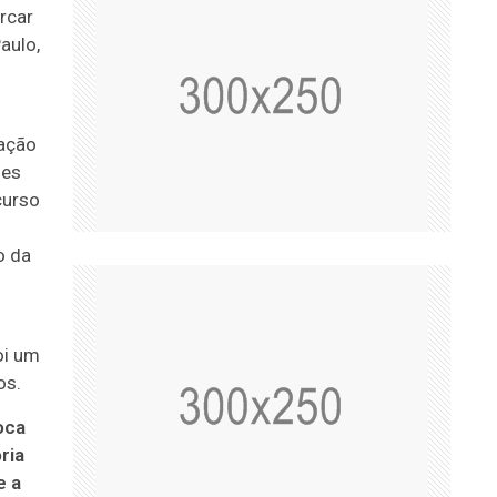
rcar
aulo,
lação
hes
curso
o da
oi um
os.
oca
ria
e a