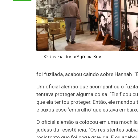
© Rovena Rosa/Agência Brasil
foi fuzilada, acabou caindo sobre Hannah. “
Um oficial alemão que acompanhou o fuzila
tentava proteger alguma coisa. “Ele ficou c
que ela tentou proteger. Então, ele mandou 
e puxou esse ‘embrulho’ que estava embaixo
O oficial alemão a colocou em uma mochila,
judeus da resistência. “Os resistentes sabi
resistente que foi pega grávida. E eu acabe