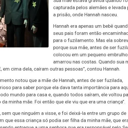
Sua mãe estava grávida quando fo
capturada pelos alemães e levada 
a prisão, onde Hannah nasceu.
Hannah era apenas um bebê quan
seus pais foram então encaminha
para o fuzilamento. Mas ela sobre
porque sua mãe, antes de ser fuzil
colocou em um pequeno embrulho
amarrou nas costas. Quando sua 
E, em cima dela, caíram outras pessoas”, contou Hannah.
mento notou que a mãe de Hannah, antes de ser fuzilada,
urioso para saber porque ela dava tanta importância para aqu
todo mundo para casa e, quando todos saíram, ele voltou pa
 da minha mãe. Foi então que ele viu que era uma criança”.
 sem que ninguém a visse, e foi deixá-la entre um grupo de
am que essa criança só podia ser filha da minha mãe, que e
i sendo entregue a uma senhora que era responsável pelo Se