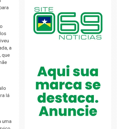
i
para
do
dos
viveu
ada, a
, que
mãe
ilo
ra lá
ra uma
rviço