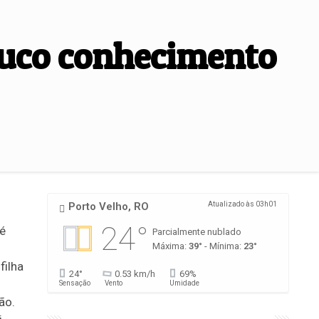
ouco conhecimento
Porto Velho, RO
Atualizado às 03h01
24°
 é
Parcialmente nublado
Máxima:
39°
- Mínima:
23°
filha
24°
0.53 km/h
69%
Sensação
Vento
Umidade
ão.