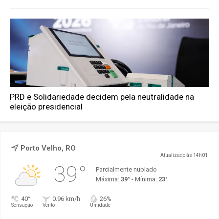
PRD e Solidariedade decidem pela neutralidade na
eleição presidencial
Porto Velho, RO
Atualizado às 14h01
39°
Parcialmente nublado
Máxima:
39°
- Mínima:
23°
40°
0.96 km/h
26%
Sensação
Vento
Umidade