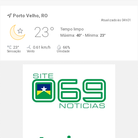
Porto Velho, RO
Atualizado às 04h01
23°
Tempo limpo
Máxima:
40°
- Mínima:
23°
23°
0.61 km/h
66%
Sensação
Vento
Umidade