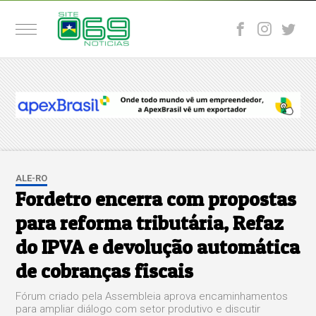
ALE-RO
Fordetro encerra com propostas
para reforma tributária, Refaz
do IPVA e devolução automática
de cobranças fiscais
Fórum criado pela Assembleia aprova encaminhamentos
para ampliar diálogo com setor produtivo e discutir