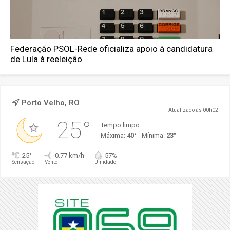
Federação PSOL-Rede oficializa apoio à candidatura
de Lula à reeleição
Porto Velho, RO
Atualizado às 00h02
25°
Tempo limpo
Máxima:
40°
- Mínima:
23°
25°
0.77 km/h
57%
Sensação
Vento
Umidade