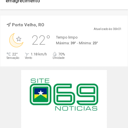
emagrecimento
Porto Velho, RO
Atualizado às 06h01
22°
Tempo limpo
Máxima:
39°
- Mínima:
23°
22°
1.18 km/h
70%
Sensação
Vento
Umidade