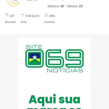
Máxima:
40°
- Mínima:
23°
23°
0.93 km/h
69%
Sensação
Vento
Umidade