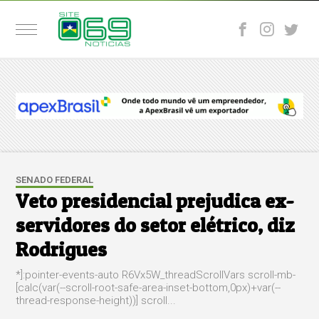
SENADO FEDERAL
Veto presidencial prejudica ex-
servidores do setor elétrico, diz
Rodrigues
*]:pointer-events-auto R6Vx5W_threadScrollVars scroll-mb-
[calc(var(--scroll-root-safe-area-inset-bottom,0px)+var(--
thread-response-height))] scroll...