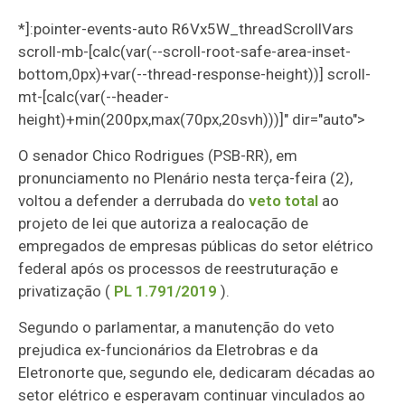
*]:pointer-events-auto R6Vx5W_threadScrollVars
scroll-mb-[calc(var(--scroll-root-safe-area-inset-
bottom,0px)+var(--thread-response-height))] scroll-
mt-[calc(var(--header-
height)+min(200px,max(70px,20svh)))]" dir="auto">
O senador Chico Rodrigues (PSB-RR), em
pronunciamento no Plenário nesta terça-feira (2),
voltou a defender a derrubada do
veto total
ao
projeto de lei que autoriza a realocação de
empregados de empresas públicas do setor elétrico
federal após os processos de reestruturação e
privatização (
PL 1.791/2019
).
Segundo o parlamentar, a manutenção do veto
prejudica ex-funcionários da Eletrobras e da
Eletronorte que, segundo ele, dedicaram décadas ao
setor elétrico e esperavam continuar vinculados ao