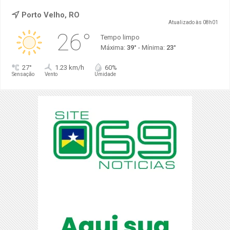
Porto Velho, RO
Atualizado às 08h01
26°
Tempo limpo
Máxima:
39°
- Mínima:
23°
27°
1.23 km/h
60%
Sensação
Vento
Umidade