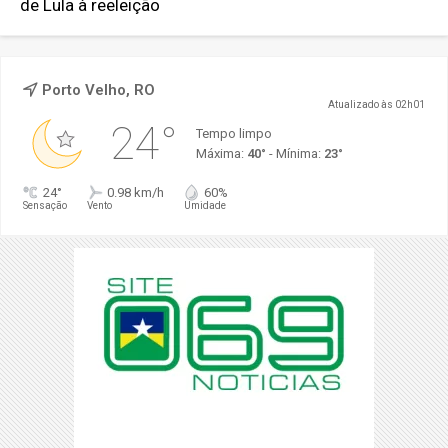
de Lula à reeleição
Porto Velho, RO
Atualizado às 02h01
24°
Tempo limpo
Máxima:
40°
- Mínima:
23°
24°
0.98 km/h
60%
Sensação
Vento
Umidade