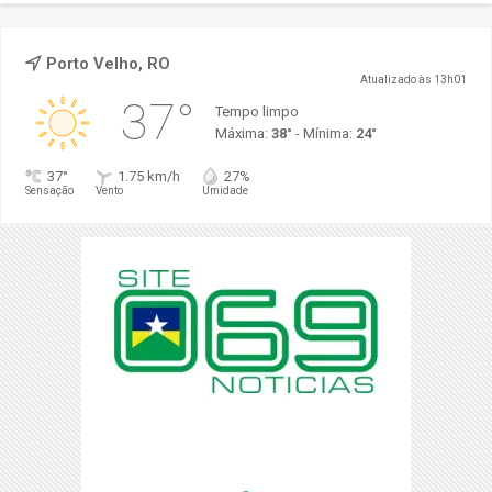
Porto Velho, RO
Atualizado às 13h01
37°
Tempo limpo
Máxima:
38°
- Mínima:
24°
37°
1.75 km/h
27%
Sensação
Vento
Umidade