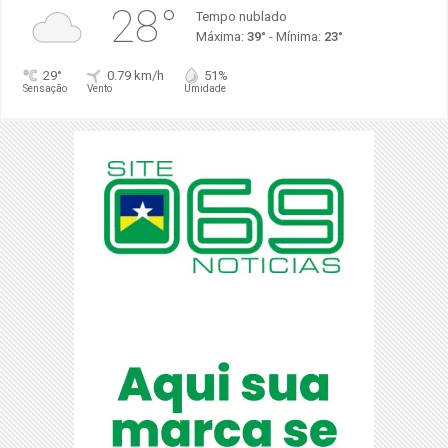
28°
Tempo nublado
Máxima:
39°
- Mínima:
23°
29°
0.79 km/h
51%
Sensação
Vento
Umidade