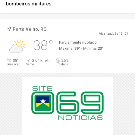
bombeiros militares
Porto Velho, RO
Atualizado às 15h01
38°
Parcialmente nublado
Máxima:
39°
- Mínima:
23°
38°
2.04 km/h
25%
Sensação
Vento
Umidade