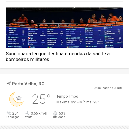
Sancionada lei que destina emendas da saúde a
bombeiros militares
Porto Velho, RO
Atualizado às 00h01
25°
Tempo limpo
Máxima:
39°
- Mínima:
23°
25°
0.56 km/h
50%
Sensação
Vento
Umidade