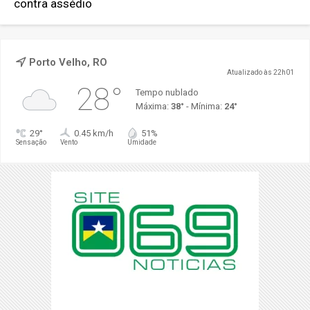
contra assédio
Porto Velho, RO
Atualizado às 22h01
28°
Tempo nublado
Máxima:
38°
- Mínima:
24°
29°
0.45 km/h
51%
Sensação
Vento
Umidade