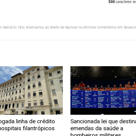
500
caracteres re
 realizá-lo. Nos reservamos ao direito de reprovar ou eliminar comentários em desac
ogada linha de crédito
Sancionada lei que destin
ospitais filantrópicos
emendas da saúde a
bombeiros militares