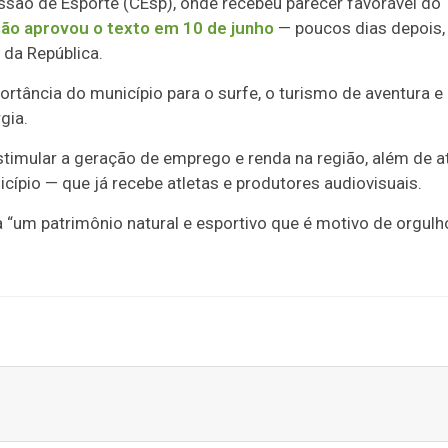
ssão de Esporte (CEsp), onde recebeu parecer favorável do
ão aprovou o texto em 10 de junho
— poucos dias depois,
 da República.
ortância do município para o surfe, o turismo de aventura e
gia.
imular a geração de emprego e renda na região, além de at
cípio — que já recebe atletas e produtores audiovisuais.
za “um patrimônio natural e esportivo que é motivo de orgulh