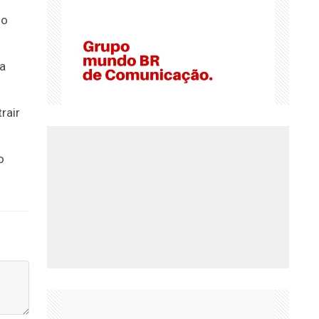
 o
 a
rair
o