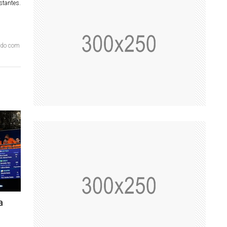
stantes.
ordo com
a