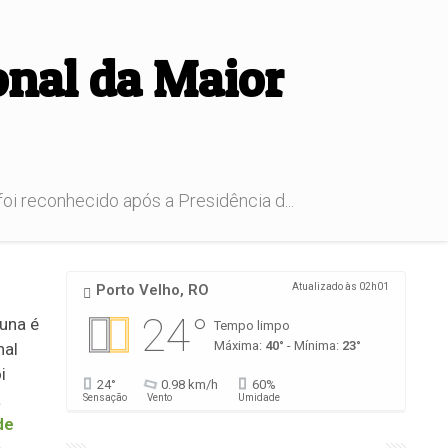
onal da Maior
foi reconhecido após a Presidência d...
Porto Velho, RO
Atualizado às 02h01
24°
una é
Tempo limpo
Máxima:
40°
- Mínima:
23°
nal
i
24°
0.98 km/h
60%
a
Sensação
Vento
Umidade
de