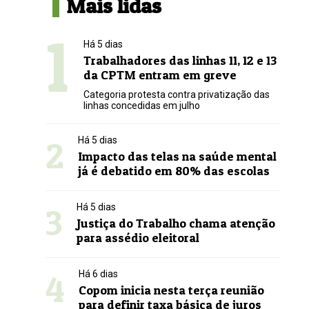
Mais lidas
1
Há 5 dias
Trabalhadores das linhas 11, 12 e 13
da CPTM entram em greve
Categoria protesta contra privatização das
linhas concedidas em julho
2
Há 5 dias
Impacto das telas na saúde mental
já é debatido em 80% das escolas
3
Há 5 dias
Justiça do Trabalho chama atenção
para assédio eleitoral
4
Há 6 dias
Copom inicia nesta terça reunião
para definir taxa básica de juros