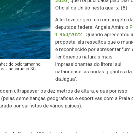
2026
, que foi publicada pelo Diári
Oficial da União nesta quarta (8).
A lei teve origem em um projeto da
deputada federal Angela Amin: o
P
1.960/2022
.
Quando apresentou 
proposta, ela ressaltou que o muni
é reconhecido por apresentar "um
fenômenos naturais mais
impressionantes do litoral sul
onhecido pelo tamanho
itura Jaguaruana-SC
catarinense: as ondas gigantes da
da
Jagua"
.
odem ultrapassar os dez metros de altura, e que por isso
 (pelas semelhanças geográficas e esportivas com a Praia 
rado por surfistas de vários países).