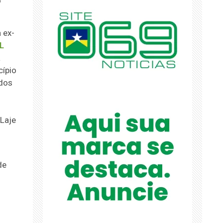
o
 ex-
L
a
cípio
 dos
 Laje
de