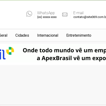
WhatsApp
E-mail
(xx) xxxxx-xxxx
contato@site069.com.b
Geral
Cidades
Internacional
Entretenimento