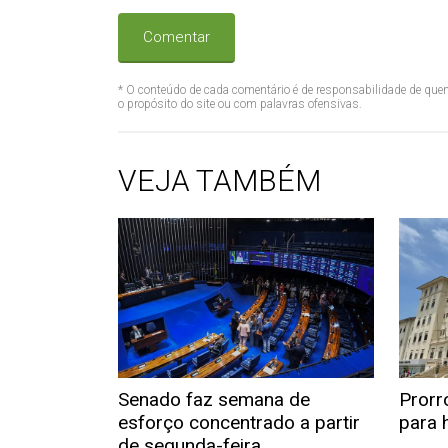
Comentar
* O conteúdo de cada comentário é de responsabilidade de quem
o propósito do site ou com palavras ofensivas.
VEJA TAMBÉM
Senado faz semana de
Prorr
esforço concentrado a partir
para h
de segunda-feira