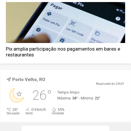
Pix amplia participação nos pagamentos em bares e
restaurantes
Porto Velho, RO
Atualizado às 23h01
26°
Tempo limpo
Máxima:
38°
- Mínima:
22°
26°
0.9 km/h
55%
Sensação
Vento
Umidade