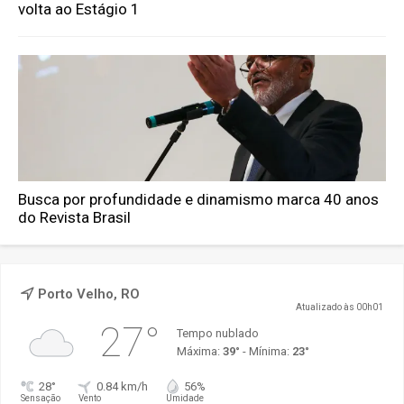
volta ao Estágio 1
Busca por profundidade e dinamismo marca 40 anos
do Revista Brasil
Porto Velho, RO
Atualizado às 00h01
27°
Tempo nublado
Máxima:
39°
- Mínima:
23°
28°
0.84 km/h
56%
Sensação
Vento
Umidade