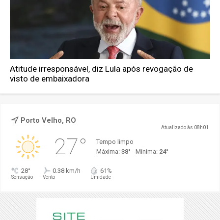
Atitude irresponsável, diz Lula após revogação de
visto de embaixadora
Porto Velho, RO
Atualizado às 08h01
27°
Tempo limpo
Máxima:
38°
- Mínima:
24°
28°
0.38 km/h
61%
Sensação
Vento
Umidade