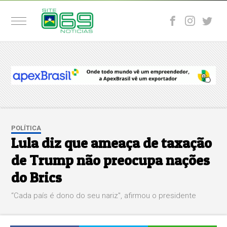
POLÍTICA
Lula diz que ameaça de taxação
de Trump não preocupa nações
do Brics
“Cada país é dono do seu nariz", afirmou o presidente