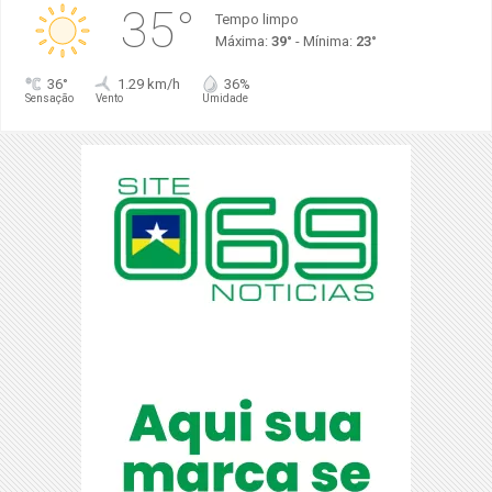
35°
Tempo limpo
Máxima:
39°
- Mínima:
23°
36°
1.29 km/h
36%
Sensação
Vento
Umidade