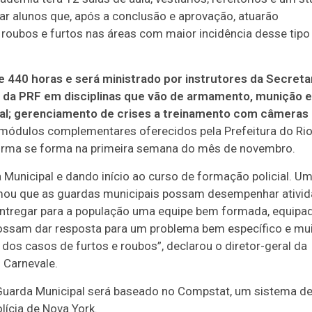
mar alunos que, após a conclusão e aprovação, atuarão
roubos e furtos nas áreas com maior incidência desse tipo
 440 horas e será ministrado por instrutores da Secreta
 da PRF em disciplinas que vão de armamento, munição e 
ial; gerenciamento de crises a treinamento com câmeras
módulos complementares oferecidos pela Prefeitura do Ri
 turma se forma na primeira semana do mês de novembro.
Municipal e dando início ao curso de formação policial. U
imou que as guardas municipais possam desempenhar ativi
entregar para a população uma equipe bem formada, equipad
ssam dar resposta para um problema bem específico e mu
dos casos de furtos e roubos”, declarou o diretor-geral da
 Carnevale.
 Guarda Municipal será baseado no Compstat, um sistema d
lícia de Nova York.