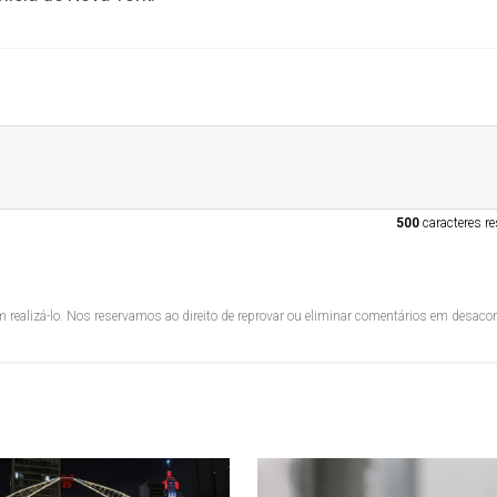
500
caracteres re
 realizá-lo. Nos reservamos ao direito de reprovar ou eliminar comentários em desac