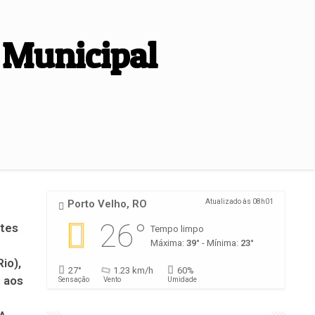
 Municipal
Porto Velho, RO
Atualizado às 08h01
26°
tes
Tempo limpo
Máxima:
39°
- Mínima:
23°
io),
27°
1.23 km/h
60%
 aos
Sensação
Vento
Umidade