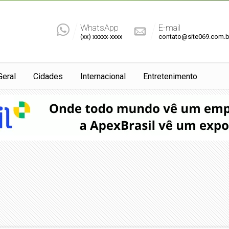
WhatsApp
E-mail
(xx) xxxxx-xxxx
contato@site069.com.b
Geral
Cidades
Internacional
Entretenimento