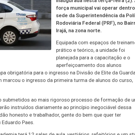
inaugurada nesta terça-feira (2).
força municipal vai operar dentro
sede da Superintendência da Polí
Rodoviária Federal (PRF), no Bair
Irajá, na zona norte.
Equipada com espaços de treinam
prático e teórico, a unidade foi
planejada para a capacitação e o
aperfeiçoamento dos alunos
a obrigatória para o ingresso na Divisão de Elite da Guard
m marcou o ingresso da primeira turma de alunos do curso,
o submetidos ao mais rigoroso processo de formação de 
serão instruídos diariamente ao princípio inegociável dessa
adão honesto e trabalhador, gente do bem que quer ter
ou Eduardo Paes.
demia terá 12 salas de aula, vestiários, refeitórios e um s