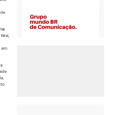
 de
ria
tiro;
o em
ma
dade
a,
ito
e