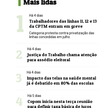
Mais lidas
1
Há 4 dias
Trabalhadores das linhas 11, 12 e 13
da CPTM entram em greve
Categoria protesta contra privatização das
linhas concedidas em julho
2
Há 4 dias
Justiça do Trabalho chama atenção
para assédio eleitoral
3
Há 4 dias
Impacto das telas na saúde mental
já é debatido em 80% das escolas
4
Há 5 dias
Copom inicia nesta terça reunião
para definir taxa básica de juros