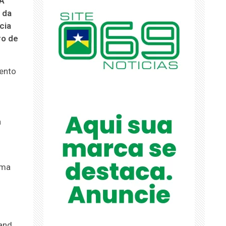
 A
 da
cia
ro de
ento
a
uma
tand