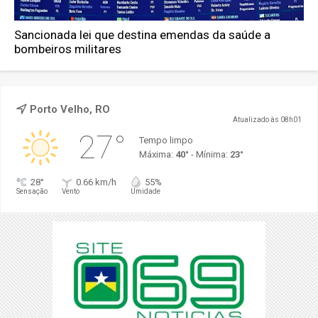
Sancionada lei que destina emendas da saúde a
bombeiros militares
Porto Velho, RO
Atualizado às 08h01
27°
Tempo limpo
Máxima:
40°
- Mínima:
23°
28°
0.66 km/h
55%
Sensação
Vento
Umidade