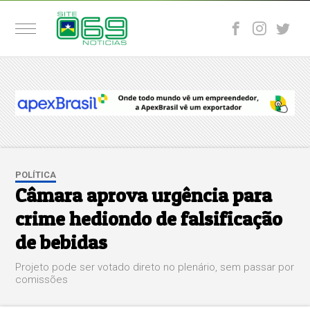
POLÍTICA
Câmara aprova urgência para
crime hediondo de falsificação
de bebidas
Projeto pode ser votado direto no plenário, sem passar por
comissões