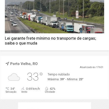
Lei garante frete mínimo no transporte de cargas;
saiba o que muda
Porto Velho, RO
Atualizado às 17h01
33°
Tempo nublado
Máxima:
39°
- Mínima:
23°
34°
0.69 km/h
42%
Sensação
Vento
Umidade