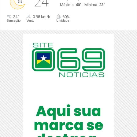
24°
Máxima:
40°
- Mínima:
23°
24°
0.98 km/h
60%
Sensação
Vento
Umidade