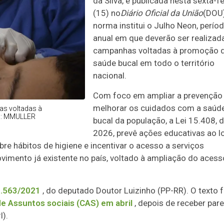
da Silva, e publicada nesta sexta-fe
(15) no
Diário Oficial da União
(DOU)
norma institui o Julho Neon, perío
anual em que deverão ser realizad
campanhas voltadas à promoção 
saúde bucal em todo o território
nacional.
Com foco em ampliar a prevenção
melhorar os cuidados com a saúd
as voltadas à
to: MMULLER
bucal da população, a Lei 15.408, 
2026, prevê ações educativas ao 
bre hábitos de higiene e incentivar o acesso a serviços
ovimento já existente no país, voltado à ampliação do acess
.563/2021
, do deputado Doutor Luizinho (PP-RR). O texto f
e Assuntos sociais (CAS) em abril
, depois de receber par
).