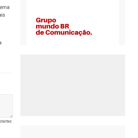
tema
aís
a
stantes.