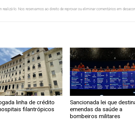
 realizá-lo. Nos reservamos ao direito de reprovar ou eliminar comentários em desac
ogada linha de crédito
Sancionada lei que destin
ospitais filantrópicos
emendas da saúde a
bombeiros militares