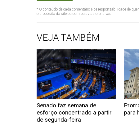
* O conteúdo de cada comentário é de responsabilidade de quem
o propósito do site ou com palavras ofensivas.
VEJA TAMBÉM
Senado faz semana de
Prorr
esforço concentrado a partir
para h
de segunda-feira