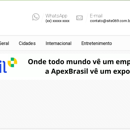
WhatsApp
E-mail
(xx) xxxxx-xxxx
contato@site069.com.b
Geral
Cidades
Internacional
Entretenimento