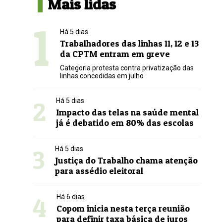
Mais lidas
1
Há 5 dias
Trabalhadores das linhas 11, 12 e 13
da CPTM entram em greve
Categoria protesta contra privatização das
linhas concedidas em julho
2
Há 5 dias
Impacto das telas na saúde mental
já é debatido em 80% das escolas
3
Há 5 dias
Justiça do Trabalho chama atenção
para assédio eleitoral
4
Há 6 dias
Copom inicia nesta terça reunião
para definir taxa básica de juros