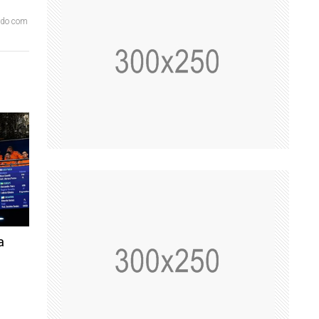
ordo com
a