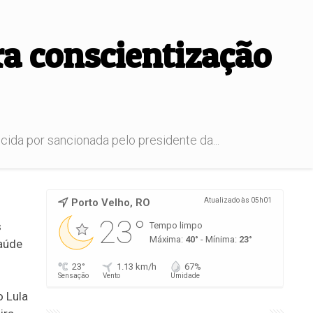
ra conscientização
cida por sancionada pelo presidente da...
Porto Velho, RO
Atualizado às 05h01
23°
s
Tempo limpo
Máxima:
40°
- Mínima:
23°
saúde
23°
1.13 km/h
67%
Sensação
Vento
Umidade
o Lula