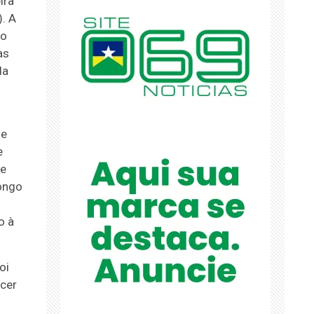
ira
. A
do
as
da
 e
e
de
longo
o à
oi
ecer