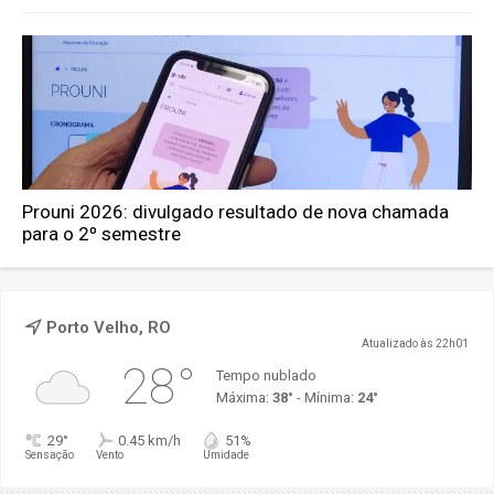
Prouni 2026: divulgado resultado de nova chamada
para o 2º semestre
Porto Velho, RO
Atualizado às 22h01
28°
Tempo nublado
Máxima:
38°
- Mínima:
24°
29°
0.45 km/h
51%
Sensação
Vento
Umidade