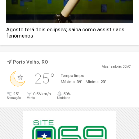
Agosto terá dois eclipses; saiba como assistir aos
fenômenos
Porto Velho, RO
Atualizado às 00h01
25°
Tempo limpo
Máxima:
39°
- Mínima:
23°
25°
0.56 km/h
50%
Sensação
Vento
Umidade