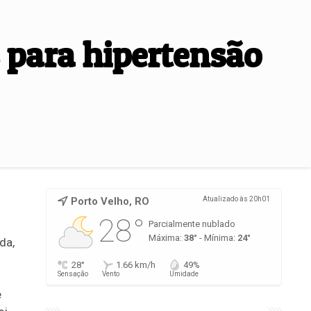
 para hipertensão
Porto Velho, RO
Atualizado às 20h01
28°
Parcialmente nublado
Máxima:
38°
- Mínima:
24°
da,
28°
1.66 km/h
49%
Sensação
Vento
Umidade
e