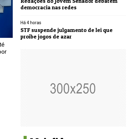
Redações do Jovem Senador debatem
democracia nas redes
Há 4 horas
STF suspende julgamento de lei que
proíbe jogos de azar
té
por