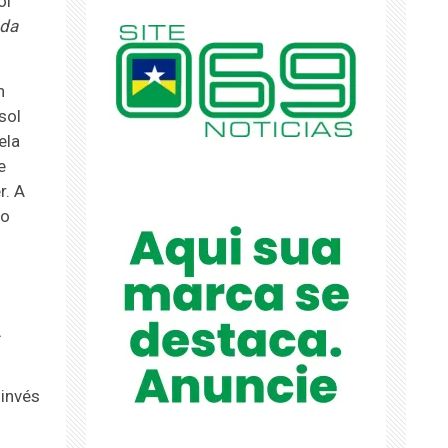
oi
 da
n
sol
ela
e
r. A
to
A
invés