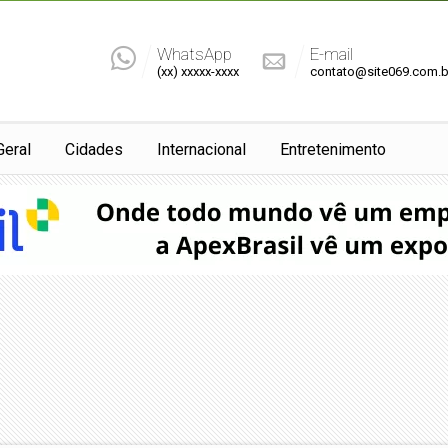
WhatsApp
E-mail
(xx) xxxxx-xxxx
contato@site069.com.b
Geral
Cidades
Internacional
Entretenimento