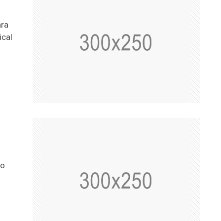
ara
ical
to
.