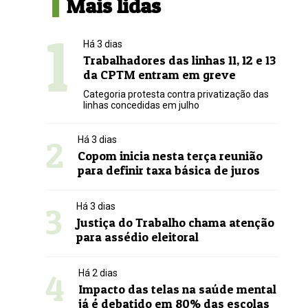
Mais lidas
1
Há 3 dias
Trabalhadores das linhas 11, 12 e 13
da CPTM entram em greve
Categoria protesta contra privatização das
linhas concedidas em julho
2
Há 3 dias
Copom inicia nesta terça reunião
para definir taxa básica de juros
3
Há 3 dias
Justiça do Trabalho chama atenção
para assédio eleitoral
4
Há 2 dias
Impacto das telas na saúde mental
já é debatido em 80% das escolas