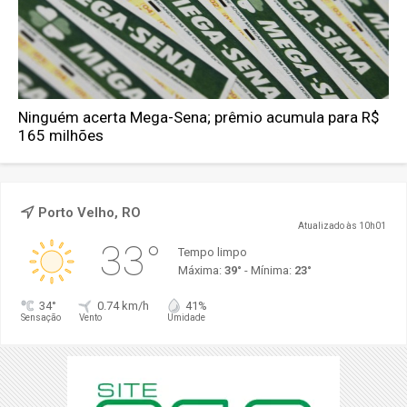
Ninguém acerta Mega-Sena; prêmio acumula para R$
165 milhões
Porto Velho, RO
Atualizado às 10h01
33°
Tempo limpo
Máxima:
39°
- Mínima:
23°
34°
0.74 km/h
41%
Sensação
Vento
Umidade