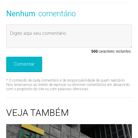
Nenhum
comentário
500
caracteres restantes.
Comentar
* O conteúdo de cada comentário é de responsabilidade de quem realizá-lo.
Nos reservamos ao direito de reprovar ou eliminar comentários em desacordo
com o propósito do site ou com palavras ofensivas.
VEJA TAMBÉM