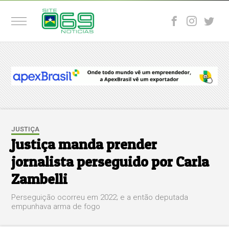
JUSTIÇA
Justiça manda prender
jornalista perseguido por Carla
Zambelli
Perseguição ocorreu em 2022; e a então deputada
empunhava arma de fogo