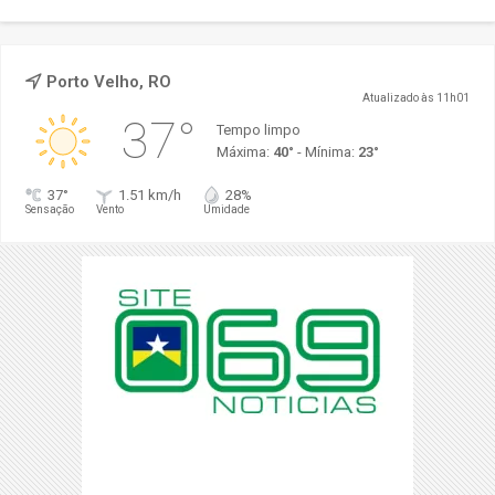
Porto Velho, RO
Atualizado às 11h01
37°
Tempo limpo
Máxima:
40°
- Mínima:
23°
37°
1.51 km/h
28%
Sensação
Vento
Umidade