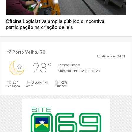
Oficina Legislativa amplia público e incentiva
participação na criação de leis
Porto Velho, RO
Atualizado às 05h01
23°
Tempo limpo
Máxima:
39°
- Mínima:
23°
23°
0.55 km/h
72%
Sensação
Vento
Umidade