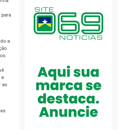
orma
 para
ndo a
ação
 os
vê
 a
r as
tes