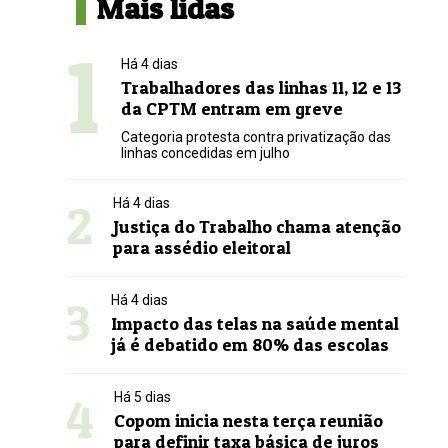
Mais lidas
1
Há 4 dias
Trabalhadores das linhas 11, 12 e 13
da CPTM entram em greve
Categoria protesta contra privatização das
linhas concedidas em julho
2
Há 4 dias
Justiça do Trabalho chama atenção
para assédio eleitoral
3
Há 4 dias
Impacto das telas na saúde mental
já é debatido em 80% das escolas
4
Há 5 dias
Copom inicia nesta terça reunião
para definir taxa básica de juros