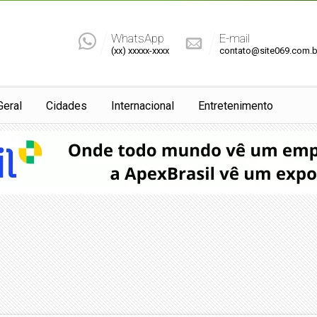
WhatsApp
E-mail
(xx) xxxxx-xxxx
contato@site069.com.b
Geral
Cidades
Internacional
Entretenimento