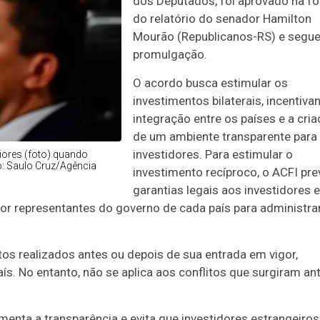
dos Deputados, foi aprovado na f
do relatório do senador Hamilton
Mourão (Republicanos-RS) e segue
promulgação.
O acordo busca estimular os
investimentos bilaterais,
incentiva
integração entre os países e a cri
de um ambiente transparente para
investidores.
Para estimular o
iores (foto) quando
o: Saulo Cruz/Agência
investimento recíproco, o ACFI pre
garantias legais aos investidores e
r representantes do governo de cada país para administra
tos realizados antes ou depois de sua entrada em
vigor,
s. No entanto, não se aplica aos conflitos que
surgiram an
enta a transparência e evita que investidores
estrangeiros