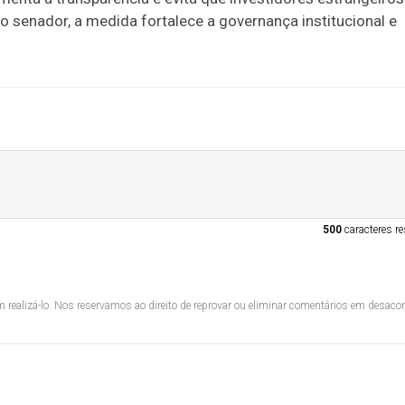
 o senador, a medida fortalece a
governança institucional e
500
caracteres re
 realizá-lo. Nos reservamos ao direito de reprovar ou eliminar comentários em desac