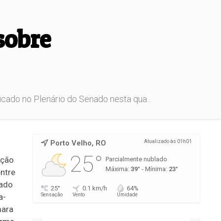
sobre
icado no Plenário do Senado nesta qua...
Porto Velho, RO
Atualizado às 01h01
25°
ação
Parcialmente nublado
Máxima:
39°
- Mínima:
23°
entre
cado
25°
0.1 km/h
64%
a-
Sensação
Vento
Umidade
mara